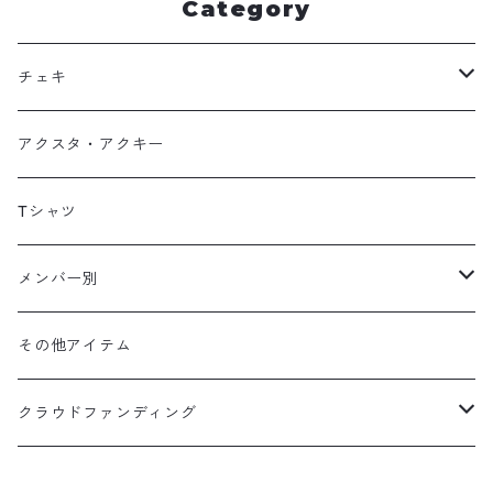
Category
チェキ
DECOチェキ
アクスタ・アクキー
代行チェキ
Tシャツ
メンバー別
涼風ゆの
その他アイテム
東雲かのん
クラウドファンディング
苺花あむ
涼風ゆの