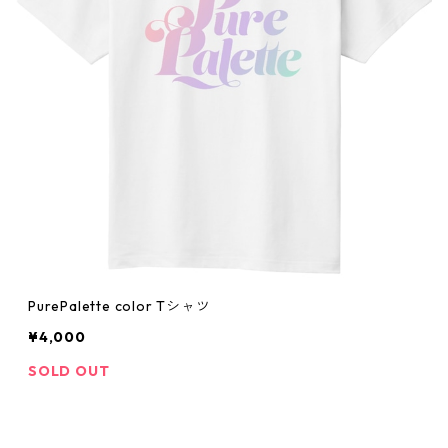
PurePalette color Tシャツ
¥4,000
SOLD OUT