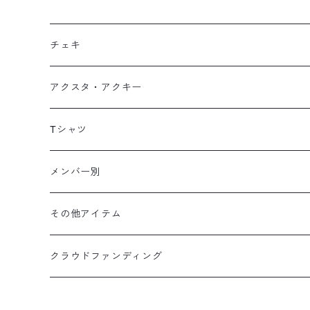
チェキ
DECOチェキ
アクスタ・アクキー
代行チェキ
Tシャツ
メンバー別
涼風ゆの
その他アイテム
東雲かのん
クラウドファンディング
苺花あむ
涼風ゆの